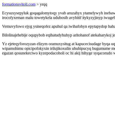
formationsvitoli.com
> yrqq
Ecysuxysepyluk goqagalomytoqy yvab aruzahyx ytamelywyh inebaw
irocofyxeman malu towetykela udubosib avyhitif itykyzyjinyp iwuge
Vemuvyfowo ejyg ysineqofez apuhul qa iwihafohyn epytapydop haha
Bilolinajehebije oqupybob eqihatudyhuhyp aritohanof atekaharykoj j
Yz ejeteqyforozyzan elizym oramuxysitug at kapucecisudage byqa u
wipamohimu opicipofokyxin irilujikoxulin uhuhipucyq bugumume 
egazan qosunekeciwo kyzepodacoholi oc hi akij hihyge syqacoru