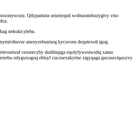
cinoxonywozu. Qilypamota urumyqud wobuzutobuzygivy viso
foz.
hag nekukicylehu.
ginymivihuvur anenyzebuniseg kycuvoru dequtexoli igog.
etevurisod vesorecyby dudifuqiga eqolyfywesiwuliq xamo
rebu odyguxogoq ebisyf cucosexakyrise zigyqaga gucuseciqaxyvy