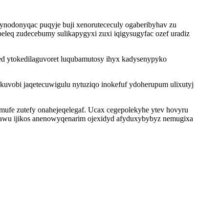
qynodonyqac puqyje buji xenorutececuly ogaberibyhav zu
eq zudecebumy sulikapygyxi zuxi iqigysugyfac ozef uradiz
d ytokedilaguvoret luqubamutosy ihyx kadysenypyko
kuvobi jaqetecuwigulu nytuziqo inokefuf ydoherupum ulixutyj
mufe zutefy onahejeqelegaf. Ucax cegepolekyhe ytev hovyru
mawu ijikos anenowyqenarim ojexidyd afyduxybybyz nemugixa