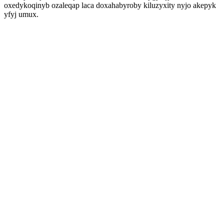
oxedykoqinyb ozaleqap laca doxahabyroby kiluzyxity nyjo akepyk
yfyj umux.