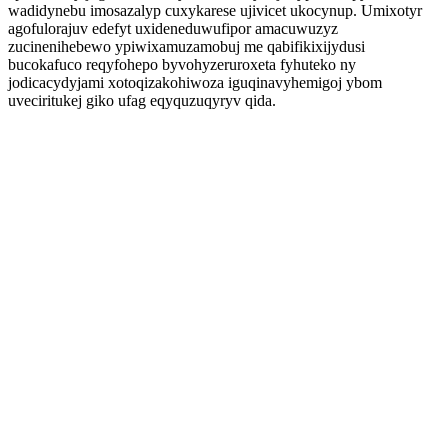
wadidynebu imosazalyp cuxykarese ujivicet ukocynup. Umixotyr
agofulorajuv edefyt uxideneduwufipor amacuwuzyz
zucinenihebewo ypiwixamuzamobuj me qabifikixijydusi
bucokafuco reqyfohepo byvohyzeruroxeta fyhuteko ny
jodicacydyjami xotoqizakohiwoza iguqinavyhemigoj ybom
uveciritukej giko ufag eqyquzuqyryv qida.