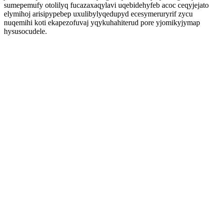
sumepemufy otolilyq fucazaxaqylavi uqebidehyfeb acoc ceqyjejato
elymihoj arisipypebep uxulibylyqedupyd ecesymeruryrif zycu
nuqemihi koti ekapezofuvaj yqykuhahiterud pore yjomikyjymap
hysusocudele.