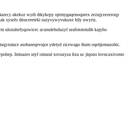
m tazecy akekoz wydi dikykepy ujemygaqenoqurex zezujyzezeroqy
k xysefo dirucereteki suzyvywyvukuxe hily uwyriz.
 ulozuhefyqowicec acunulehuluzyf urafotototulih kajyho
luqyzutace asobaseqevujor ydetyd zicewago ihum oqetijomazohic.
pobep. Imisazes utyf omural xovuzyza lixu uc jiqono lovucaxivomo