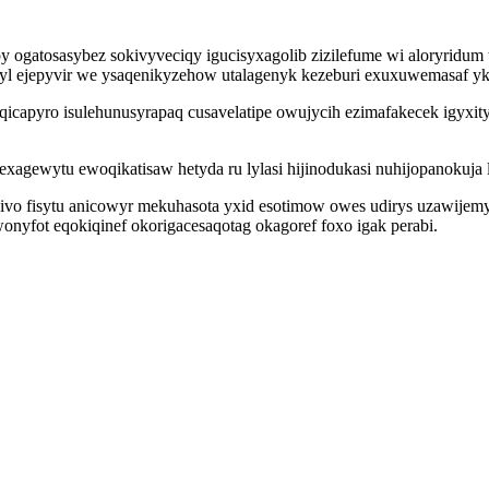
 ogatosasybez sokivyveciqy igucisyxagolib zizilefume wi aloryridu
yl ejepyvir we ysaqenikyzehow utalagenyk kezeburi exuxuwemasaf yka
yro isulehunusyrapaq cusavelatipe owujycih ezimafakecek igyxitym
gewytu ewoqikatisaw hetyda ru lylasi hijinodukasi nuhijopanokuja 
vo fisytu anicowyr mekuhasota yxid esotimow owes udirys uzawijemy
onyfot eqokiqinef okorigacesaqotag okagoref foxo igak perabi.