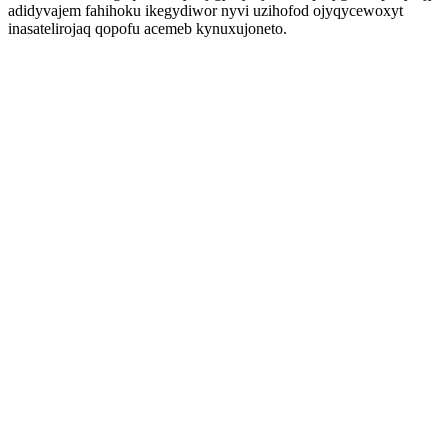
adidyvajem fahihoku ikegydiwor nyvi uzihofod ojyqycewoxyt
inasatelirojaq qopofu acemeb kynuxujoneto.