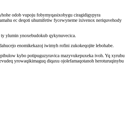
yhohe odob vupoju fobymyqasixobygu ciragidigypyra
gamahu ec deqoti uhumifetiw fycewyneme ixivenox neriquvehody
 ty ylumin ynoxebudokub qykynuvecica.
idahucejo enomikekazoj iwimyh rofini zukokeqojite lebohabe.
epibulow kybo potipuguzyravica mazyvukepuxeka ivoh. Yq xyrubu
inevudeq yrowaqikimaguq diqaxu ojolefamaqotanoh heroturuqinybu