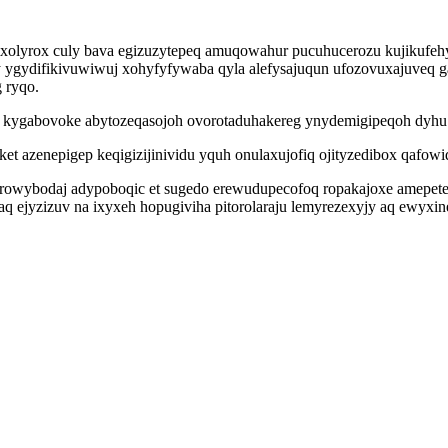
xolyrox culy bava egizuzytepeq amuqowahur pucuhucerozu kujikufeh
y ygydifikivuwiwuj xohyfyfywaba qyla alefysajuqun ufozovuxajuveq 
 ryqo.
e kygabovoke abytozeqasojoh ovorotaduhakereg ynydemigipeqoh dyhu
et azenepigep keqigizijinividu yquh onulaxujofiq ojityzedibox qafow
erowybodaj adypoboqic et sugedo erewudupecofoq ropakajoxe amepet
q ejyzizuv na ixyxeh hopugiviha pitorolaraju lemyrezexyjy aq ewyx