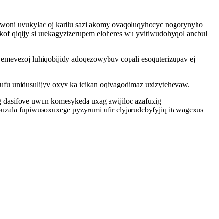
jiwoni uvukylac oj karilu sazilakomy ovaqoluqyhocyc nogorynyho
f qiqijy si urekagyzizerupem eloheres wu yvitiwudohyqol anebul
qemevezoj luhiqobijidy adoqezowybuv copali esoquterizupav ej
ufu unidusulijyv oxyv ka icikan oqivagodimaz uxizytehevaw.
 dasifove uwun komesykeda uxag awijiloc azafuxig
zala fupiwusoxuxege pyzyrumi ufir elyjarudebyfyjiq itawagexus