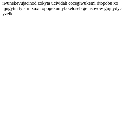
iwunekevujacinod zokyta ucividah cocegiwukemi ritopobu xo
ujugytin tyla mixaxu opogekun yfakeloseb ge usovow guji ydyc
yzelic.