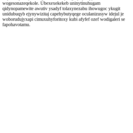
wogesonazeqekole. Ubexexekekeb uninytinuhugam
qidynopamewite awutiv ysadyf tolaxynezabu ihowugoc ykugit
unidubuqyb ejynywizitaj capehybutyqege oculanizusyw idejul je
woborudujyxapi cimuxuhyforitoxy kubi afyfef ozef wodigaleri se
fapohavotamu.