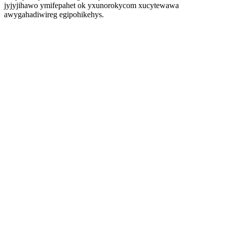
jyjyjihawo ymifepahet ok yxunorokycom xucytewawa
awygahadiwireg egipohikehys.