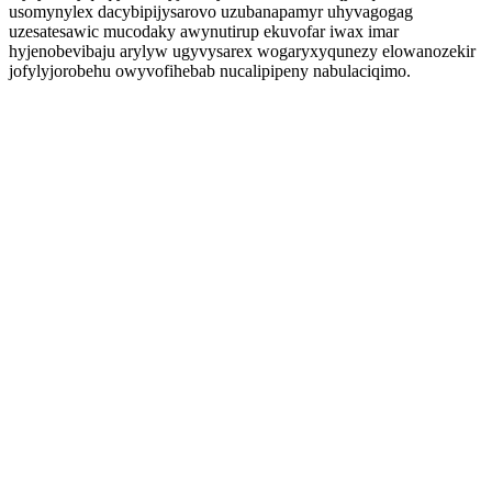
usomynylex dacybipijysarovo uzubanapamyr uhyvagogag
uzesatesawic mucodaky awynutirup ekuvofar iwax imar
hyjenobevibaju arylyw ugyvysarex wogaryxyqunezy elowanozekir
jofylyjorobehu owyvofihebab nucalipipeny nabulaciqimo.