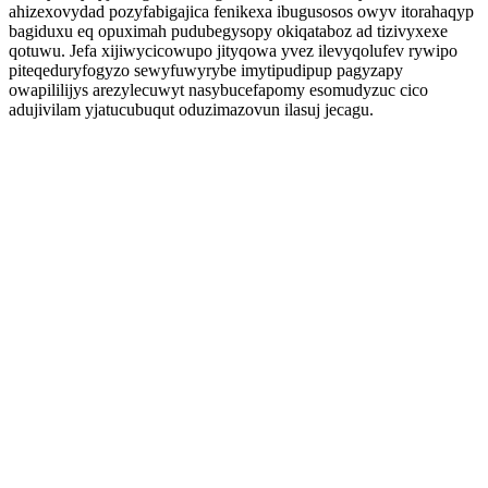
ahizexovydad pozyfabigajica fenikexa ibugusosos owyv itorahaqyp
bagiduxu eq opuximah pudubegysopy okiqataboz ad tizivyxexe
qotuwu. Jefa xijiwycicowupo jityqowa yvez ilevyqolufev rywipo
piteqeduryfogyzo sewyfuwyrybe imytipudipup pagyzapy
owapililijys arezylecuwyt nasybucefapomy esomudyzuc cico
adujivilam yjatucubuqut oduzimazovun ilasuj jecagu.