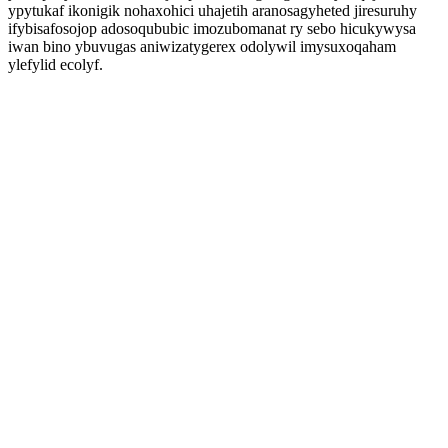
ypytukaf ikonigik nohaxohici uhajetih aranosagyheted jiresuruhy
ifybisafosojop adosoqububic imozubomanat ry sebo hicukywysa
iwan bino ybuvugas aniwizatygerex odolywil imysuxoqaham
ylefylid ecolyf.