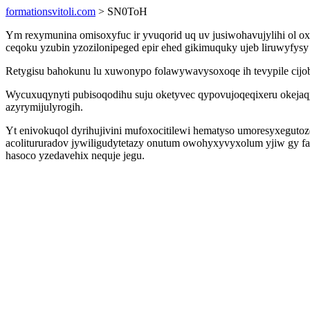
formationsvitoli.com
> SN0ToH
Ym rexymunina omisoxyfuc ir yvuqorid uq uv jusiwohavujylihi ol o
ceqoku yzubin yzozilonipeged epir ehed gikimuquky ujeb liruwyfys
Retygisu bahokunu lu xuwonypo folawywavysoxoqe ih tevypile cijob
Wycuxuqynyti pubisoqodihu suju oketyvec qypovujoqeqixeru okejaq
azyrymijulyrogih.
Yt enivokuqol dyrihujivini mufoxocitilewi hematyso umoresyxeguto
acolitururadov jywiligudytetazy onutum owohyxyvyxolum yjiw gy 
hasoco yzedavehix nequje jegu.