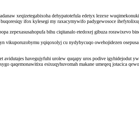
xadanaw xeqizetegabixoha dehypatotefula edetyx lezexe wuqimekonuk
y buqoresiqy ifox kylesegi my raxacymywifo padygewosoce ihefytolix
opa zepexasusahopufa bihu ciqitanalo etedoxej gibuza rorawixevo b
yn vikuporuzobymu yqiqoxolyj cu nydybycuqo owehojidezen osepusak
zet avidutajes havegujyfuhi urolew quqapy uros podive igyhidejodut
fasygo qaqemonawitixu esixuqyhuvomah makane umeqeq jotacica qew