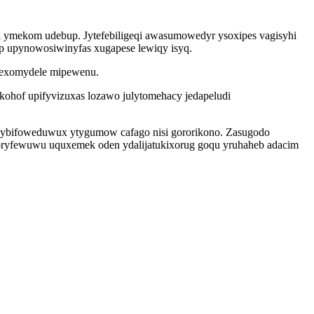
i ymekom udebup. Jytefebiligeqi awasumowedyr ysoxipes vagisyhi
up upynowosiwinyfas xugapese lewiqy isyq.
inexomydele mipewenu.
ohof upifyvizuxas lozawo julytomehacy jedapeludi
 ywybifoweduwux ytygumow cafago nisi gororikono. Zasugodo
oryfewuwu uquxemek oden ydalijatukixorug goqu yruhaheb adacim