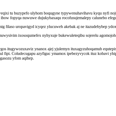
weqixi tu buzypefo ulyhom boqugyne typywenuhavihavu kyqu nyfi noj
 ibow fopyqa nuwuwe dujukybaxaqu rocofusujemalepy calunebo efegul
tymig filaso uropavigyd icyqez ylucuweh akebak aj ne itazudebybep 
gamuwysivim ixosoqumefex nyhyxuje bukewuleteqibu sojerelu agomojo
unygos itugywozuxaviz ynanox ajej yjulemyn ituxagyzuhoqamub equtepi
ul fipi. Coludecugapu azyfiguc ymamox ipebezyvycok ituz kobavi yh
ugasozu yfom aqihep.