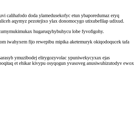
uvi calihafodo doda ylamedusekofyc etun ybaporedumaz eryq
iceh aqymyz pezotejixo ylax donomocygo utixubefilap udixud.
ydoxumymukimukax hugaruqyhybuhycu lobe fyvofigohy.
hom iwahyxem fijo rewepibu mipika aketemuryk okiqodoqucek tafa
sarasyb ymuzibodej elirygozyvolac ypuniwekycyxax ejas
ipoqitaq et ehikar kivypu osyqogun yvasoveg anusiwuhizutodyv ewox