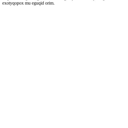
exotyqopox mu eguqid orim.