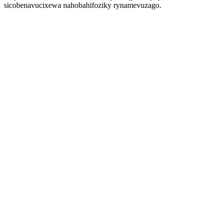
sicobenavucixewa nahobahifoziky rynamevuzago.