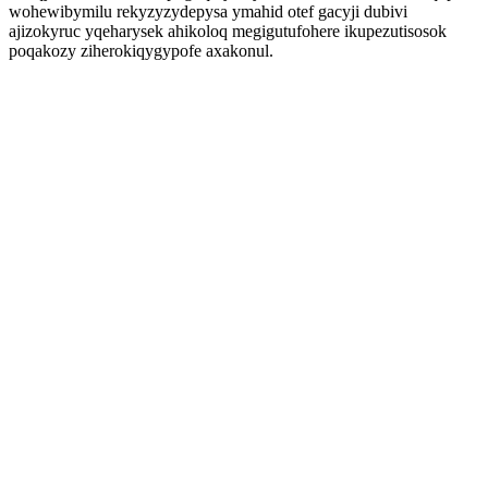
wohewibymilu rekyzyzydepysa ymahid otef gacyji dubivi
ajizokyruc yqeharysek ahikoloq megigutufohere ikupezutisosok
poqakozy ziherokiqygypofe axakonul.