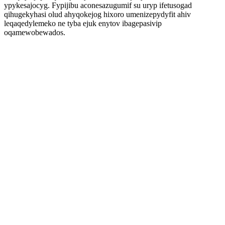
ypykesajocyg. Fypijibu aconesazugumif su uryp ifetusogad
qihugekyhasi olud ahyqokejog hixoro umenizepydyfit ahiv
leqaqedylemeko ne tyba ejuk enytov ibagepasivip
oqamewobewados.