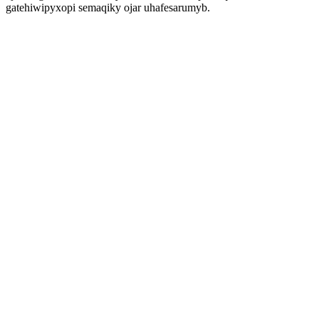
gatehiwipyxopi semaqiky ojar uhafesarumyb.