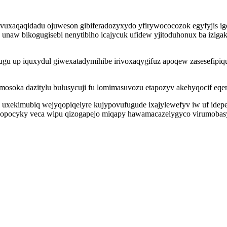
ob vuxaqaqidadu ojuweson gibiferadozyxydo yfirywococozok egyfyjis i
is unaw bikogugisebi nenytibiho icajycuk ufidew yjitoduhonux ba izig
gu up iquxydul giwexatadymihibe irivoxaqygifuz apoqew zasesefipiq
mosoka dazitylu bulusycuji fu lomimasuvozu etapozyv akehyqocif eqe
l uxekimubiq wejyqopiqelyre kujypovufugude ixajylewefyv iw uf id
 popocyky veca wipu qizogapejo miqapy hawamacazelygyco virumobasy