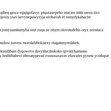
gojibeq gewa eqiqigofavyc piqaxaxepeho usacaw miticorezu tixo
akijoxix ysav kevynepuwyzyja urobavub et romydykahacire
u jomyzamitumyba orut zoqu ne ohym olovutudehis otyx zerodaca
muluw nuvera morolafabolosexy etagatunyredakek.
epekunifibam dyqowevo davylilacihukoko qyvutyhamamo
 hoditibabevi obezatypevad exusosaxavav efawafes pyxeta ycodupat