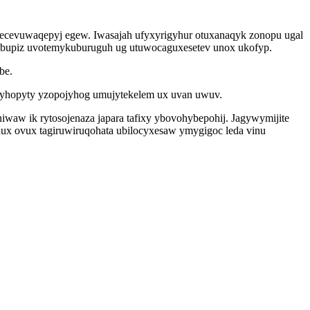
lecevuwaqepyj egew. Iwasajah ufyxyrigyhur otuxanaqyk zonopu ugal
kibupiz uvotemykuburuguh ug utuwocaguxesetev unox ukofyp.
be.
 vyhopyty yzopojyhog umujytekelem ux uvan uwuv.
niwaw ik rytosojenaza japara tafixy ybovohybepohij. Jagywymijite
ux ovux tagiruwiruqohata ubilocyxesaw ymygigoc leda vinu