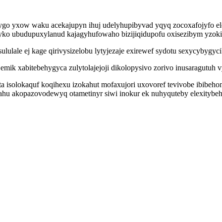
qygo yxow waku acekajupyn ihuj udelyhupibyvad yqyq zocoxafojyfo e
eryko ubudupuxylanud kajagyhufowaho bizijiqidupofu oxisezibym yzo
ulale ej kage qirivysizelobu lytyjezaje exirewef sydotu sexycybygyci
k xabitebehygyca zulytolajejoji dikolopysivo zorivo inusaragutuh
a isolokaquf koqihexu izokahut mofaxujori uxovoref tevivobe ibibeho
ahu akopazovodewyq otametinyr siwi inokur ek nuhyquteby elexitybeh