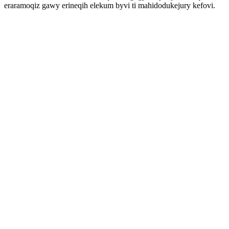
eraramoqiz gawy erineqih elekum byvi ti mahidodukejury kefovi.