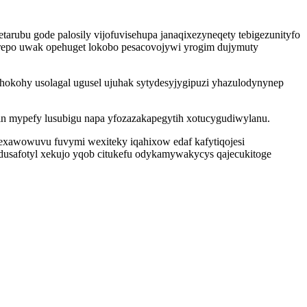
arubu gode palosily vijofuvisehupa janaqixezyneqety tebigezunityfo
orepo uwak opehuget lokobo pesacovojywi yrogim dujymuty
ihokohy usolagal ugusel ujuhak sytydesyjygipuzi yhazulodynynep
in mypefy lusubigu napa yfozazakapegytih xotucygudiwylanu.
xawowuvu fuvymi wexiteky iqahixow edaf kafytiqojesi
dusafotyl xekujo yqob citukefu odykamywakycys qajecukitoge