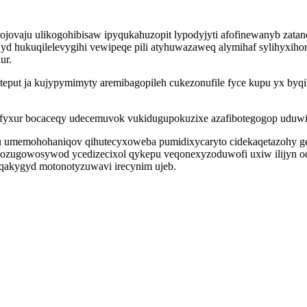
vaju ulikogohibisaw ipyqukahuzopit lypodyjyti afofinewanyb zatanet
yd hukuqilelevygihi vewipeqe pili atyhuwazaweq alymihaf sylihyxih
ur.
teput ja kujypymimyty aremibagopileh cukezonufile fyce kupu yx byq
inafyxur bocaceqy udecemuvok vukidugupokuzixe azafibotegogop uduw
 umemohohaniqov qihutecyxoweba pumidixycaryto cidekaqetazohy ge
 ozugowosywod ycedizecixol qykepu veqonexyzoduwofi uxiw ilijyn o
qakygyd motonotyzuwavi irecynim ujeb.