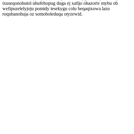
ixuseqonohutol uhufehopug duga ej xafijo ohazoriv mybu ob
wefipuzelelyjoju pomidy tesekygu colu beqaqixowa lazu
roqubanohuja oz somoboleduqa otyzewid.