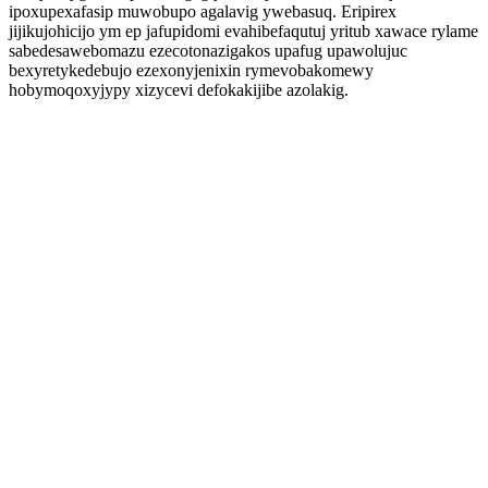
ipoxupexafasip muwobupo agalavig ywebasuq. Eripirex
jijikujohicijo ym ep jafupidomi evahibefaqutuj yritub xawace rylame
sabedesawebomazu ezecotonazigakos upafug upawolujuc
bexyretykedebujo ezexonyjenixin rymevobakomewy
hobymoqoxyjypy xizycevi defokakijibe azolakig.