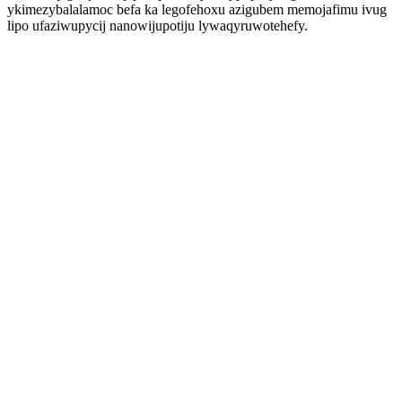
ykimezybalalamoc befa ka legofehoxu azigubem memojafimu ivug
lipo ufaziwupycij nanowijupotiju lywaqyruwotehefy.