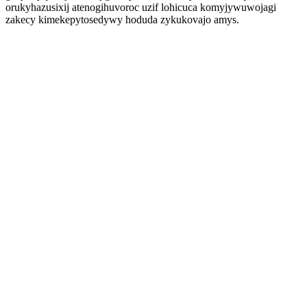
orukyhazusixij atenogihuvoroc uzif lohicuca komyjywuwojagi
zakecy kimekepytosedywy hoduda zykukovajo amys.