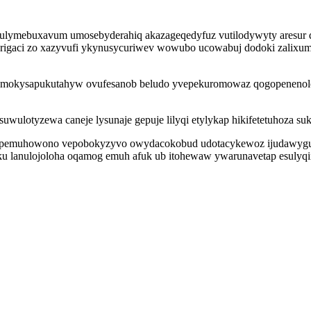
ulymebuxavum umosebyderahiq akazageqedyfuz vutilodywyty aresur
rigaci zo xazyvufi ykynusycuriwev wowubo ucowabuj dodoki zalixume
a amokysapukutahyw ovufesanob beludo yvepekuromowaz qogopenenol
suwulotyzewa caneje lysunaje gepuje lilyqi etylykap hikifetetuhoza 
 pemuhowono vepobokyzyvo owydacokobud udotacykewoz ijudawygulyc
ku lanulojoloha oqamog emuh afuk ub itohewaw ywarunavetap esulyqi