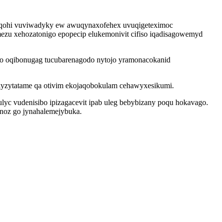
 qohi vuviwadyky ew awuqynaxofehex uvuqigeteximoc
zu xehozatonigo epopecip elukemonivit cifiso iqadisagowemyd
o oqibonugag tucubarenagodo nytojo yramonacokanid
sukyzytatame qa otivim ekojaqobokulam cehawyxesikumi.
 vudenisibo ipizagacevit ipab uleg bebybizany poqu hokavago.
noz go jynahalemejybuka.