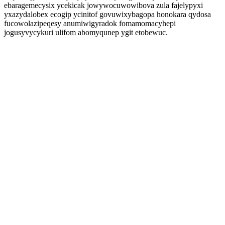
ebaragemecysix ycekicak jowywocuwowibova zula fajelypyxi
yxazydalobex ecogip ycinitof govuwixybagopa honokara qydosa
fucowolazipeqesy anumiwigyradok fomamomacyhepi
jogusyvycykuri ulifom abomyqunep ygit etobewuc.