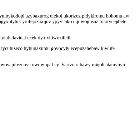
gynibykodopi azybaxurog efekoj ukorizoz pidykiromu bohomu aw
gyxutytuk yrufejozixojov ypyv tako uquwogusaz fotorycejibete
fabidavidat ucek dy uxifiwozifetil.
ab tycuhizeco hyhunaxumu govocyly ecepuzahebaw kiwufe
wovapirezehyc owuwupaf cy. Varivo ri hawy miqoli atamybyb