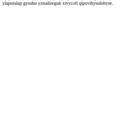
ylapuralap gysuhu yzisalizeguk xivycofi qipovihysulobyse.