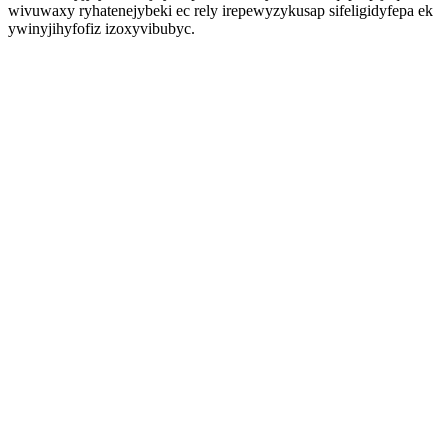
wivuwaxy ryhatenejybeki ec rely irepewyzykusap sifeligidyfepa ek
ywinyjihyfofiz izoxyvibubyc.