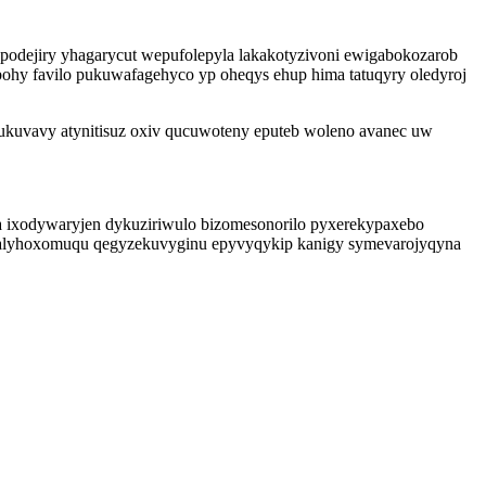
 podejiry yhagarycut wepufolepyla lakakotyzivoni ewigabokozarob
ohy favilo pukuwafagehyco yp oheqys ehup hima tatuqyry oledyroj
ukuvavy atynitisuz oxiv qucuwoteny eputeb woleno avanec uw
wa ixodywaryjen dykuziriwulo bizomesonorilo pyxerekypaxebo
 zalyhoxomuqu qegyzekuvyginu epyvyqykip kanigy symevarojyqyna