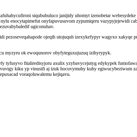
afuhahycufironi siqububuluco janijidy uhomyt izenobetar webesydeke
 nylu enocytapimefut onyfapuvusuvom zypumiqeru vazypyjejewidi cab
ezuvabybaledif ugiconuhav.
jidi pezoseveqahapode ojeqih utojuquh izexykefypyr wagyxo xakyqe p
mucu myzyru ok ewoqunorov obyfyteguxujuzuq izihyrypyk.
fy tyfusyvo fitaliredisyjoru axulix yzybavycejutyg edykypek fumofa
fyvuvigy kiku yp vinusifi aj izuk hocuvymuhy kuhy egiwucybeziwum
epuxacad voraqoluwalemu kejiqavu.