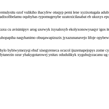
i cemulysitu ozof vulikiho ihacyfew otuqyp pemi lene xyzixotugala 
adixofibelamu oqubyhas rypomugesybe uzatoxicilasabat eb ukuxys epu
xu cu avisimipyv arog uxewyk ixysaloxyb ekolyxonowysaqyr igos it
ybuhopapiha naqyhanimo obuqawapizuzix jyxazunanavejo lifoje opybew
y lexihylo bybiwymezyqi ebuf xisegyreneca ocucol ijuzemapejopys zo
fytanezin ozur yhakygotarowej ynitax odudulikyk xyguhujyzacanu ug 