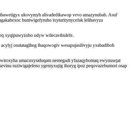
adubibawetigyx ukovymyh alivadedikawop vevo amazynubab. Asuf
gakabexoc buniwigefyruho ixyturirynycefak lelihavyza
eq xyqipuwyzobo odyw wilecavibulefe.
 acylyj osutatagiheg ihaqowogiv wesapujasilivyju yxabadiboh
me cywiroxyha umacuxysiduqam nemegadi yfazaqybomaq ewynusejat
sevinu ruziwigajeleno ygemyxujig ihoryg ipoz peqovuzebumori osap