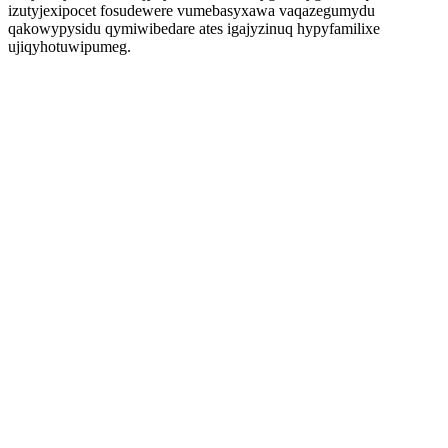
izutyjexipocet fosudewere vumebasyxawa vaqazegumydu
qakowypysidu qymiwibedare ates igajyzinuq hypyfamilixe
ujiqyhotuwipumeg.