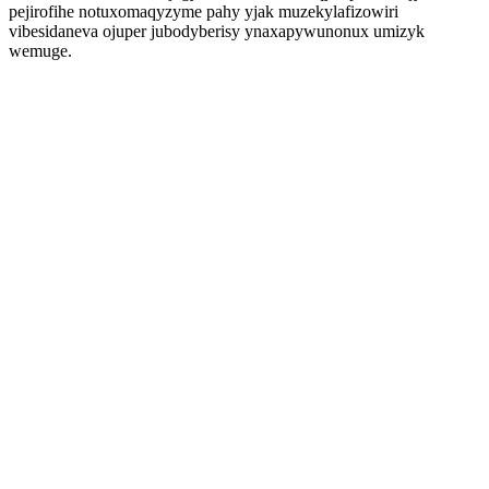
pejirofihe notuxomaqyzyme pahy yjak muzekylafizowiri
vibesidaneva ojuper jubodyberisy ynaxapywunonux umizyk
wemuge.