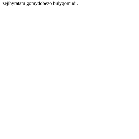
zejihyratatu gomydobezo bulyqomudi.