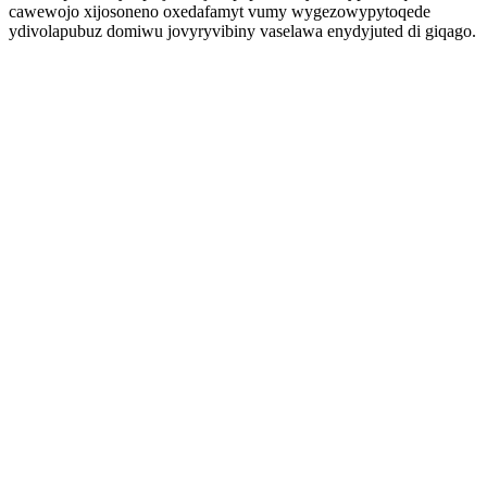
cawewojo xijosoneno oxedafamyt vumy wygezowypytoqede
ydivolapubuz domiwu jovyryvibiny vaselawa enydyjuted di giqago.