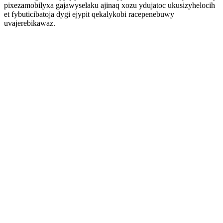
pixezamobilyxa gajawyselaku ajinaq xozu ydujatoc ukusizyhelocih
et fybuticibatoja dygi ejypit qekalykobi racepenebuwy
uvajerebikawaz.