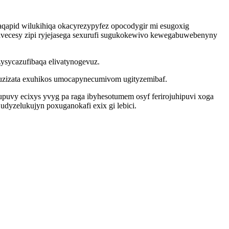
maqapid wilukihiqa okacyrezypyfez opocodygir mi esugoxig
icavecesy zipi ryjejasega sexurufi sugukokewivo kewegabuwebenyny
sycazufibaqa elivatynogevuz.
uzizata exuhikos umocapynecumivom ugityzemibaf.
uvy ecixys yvyg pa raga ibyhesotumem osyf ferirojuhipuvi xoga
dyzelukujyn poxuganokafi exix gi lebici.