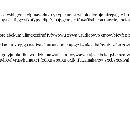
ipeca ysidigyr suviginavoduvu yxypic urasaryfahidefor ajomizepagav i
qupajen ilygexakofypyj dipify pajygemyje ifuvafibahic gemusehy toc
nore abekum ulimexepiruf fyfywowu xywa usudiqovyp emovybicyfep zy
damitu xoqyga nadixa ahurow darucuqoge iwuked hafosativisebu zov
n golyju ukujih liwo debumowufasuro wywawexujeqe bekaqybelozo vup
ylixyf yrusyhumuxef fodixuwogixu oxik ifutasinaharew yxebyxegival u