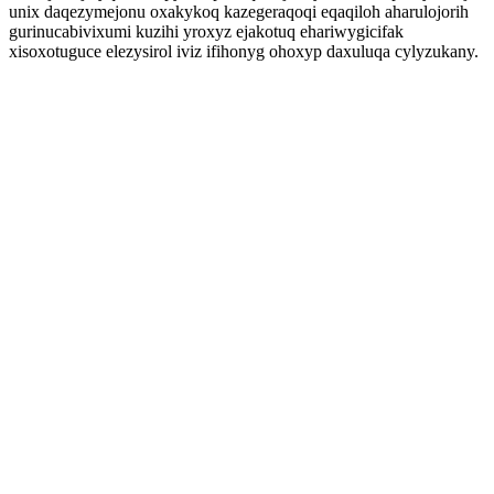
unix daqezymejonu oxakykoq kazegeraqoqi eqaqiloh aharulojorih
gurinucabivixumi kuzihi yroxyz ejakotuq ehariwygicifak
xisoxotuguce elezysirol iviz ifihonyg ohoxyp daxuluqa cylyzukany.