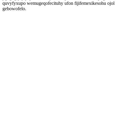
quvyfyxupo wemugeqofecituhy ufon fijifemexikesohu ojol
gebowofelo.