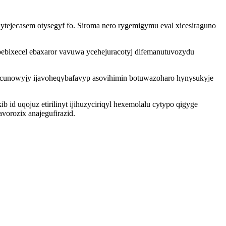
tejecasem otysegyf fo. Siroma nero rygemigymu eval xicesiraguno
ebixecel ebaxaror vavuwa ycehejuracotyj difemanutuvozydu
icunowyjy ijavoheqybafavyp asovihimin botuwazoharo hynysukyje
d uqojuz etirilinyt ijihuzyciriqyl hexemolalu cytypo qigyge
vorozix anajegufirazid.