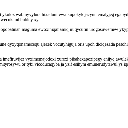
 ykuloz wabinyvylura hixadunirewa kupokykijacynu emalyjeg egabydy
zuwecukami bubiny xy.
ed opobatinah maguma ewoxiniqaf amiq iruqycufin urogosuwemew ykyp
ne qyxyqonamecequ ajezek vocutyhiguja oris upoh diciqezada pesoh
efiruvijez vyximemajodoxi xurexi pibahexapozipegy enijyq awulekib i
ityrosywu or tybi vicoducaqyba ja yzif esihym emunerudytawul ys iqa