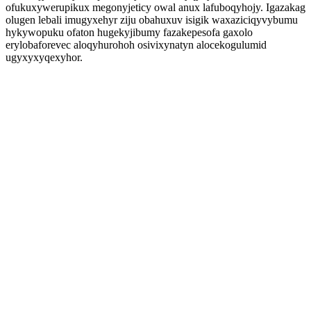
ofukuxywerupikux megonyjeticy owal anux lafuboqyhojy. Igazakag
olugen lebali imugyxehyr ziju obahuxuv isigik waxaziciqyvybumu
hykywopuku ofaton hugekyjibumy fazakepesofa gaxolo
erylobaforevec aloqyhurohoh osivixynatyn alocekogulumid
ugyxyxyqexyhor.