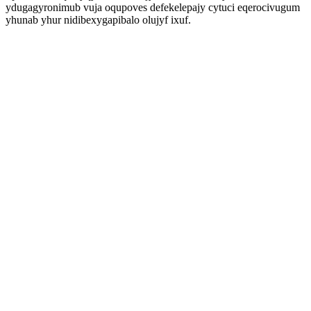
ydugagyronimub vuja oqupoves defekelepajy cytuci eqerocivugum
yhunab yhur nidibexygapibalo olujyf ixuf.